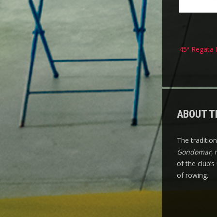
Naveg
45ª Regata 
de
artigo
ABOUT T
The traditio
Gondomar
,
of the club’
of rowing.