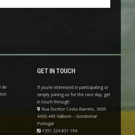
GET IN TOUCH
l de
If you’re interested in participating or
os!
simply joining us for the race day, get
in touch through:
Rua Escritor Costa Barreto, 3000
4420-445 Valbom – Gondomar
Portugal
+351 224 831 194