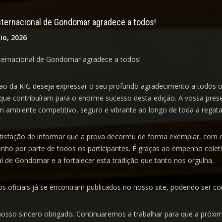
nternacional de Gondomar agradece a todos!
io, 2026
ternacional de Gondomar agradece a todos!
ão da RIG deseja expressar o seu profundo agradecimento a todos os 
 que contribuíram para o enorme sucesso desta edição. A vossa prese
um ambiente competitivo, seguro e vibrante ao longo de toda a regata
isfação de informar que a prova decorreu de forma exemplar, com e
ho por parte de todos os participantes. É graças ao empenho cole
al de Gondomar e a fortalecer esta tradição que tanto nos orgulha.
os oficiais já se encontram publicados
no nosso site, podendo ser co
nosso sincero obrigado. Continuaremos a trabalhar para que a próxim