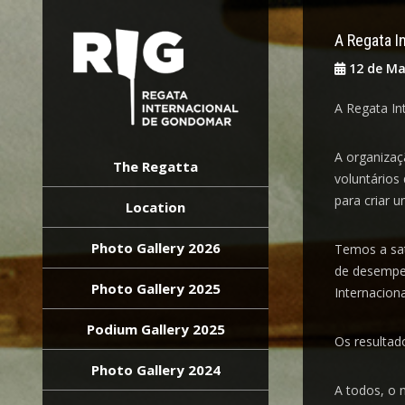
A Regata I
12 de Ma
A Regata In
REGATA
A organizaç
INTERNACIONAL
The Regatta
voluntários
GONDOMAR
para criar 
Location
Photo Gallery 2026
Temos a sat
de desempen
Photo Gallery 2025
Internacion
Podium Gallery 2025
Os
resultad
Photo Gallery 2024
A todos, o 